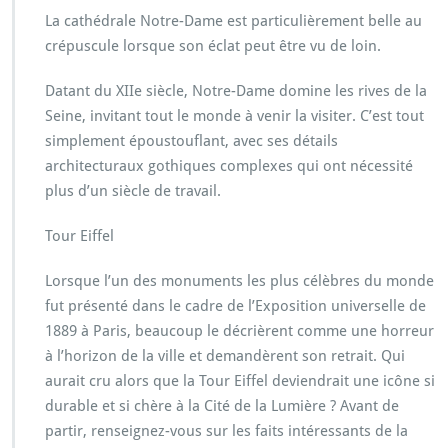
t
La cathédrale Notre-Dame est particulièrement belle au
e
crépuscule lorsque son éclat peut être vu de loin.
s
H
i
Datant du XIIe siècle, Notre-Dame domine les rives de la
s
Seine, invitant tout le monde à venir la visiter. C’est tout
t
simplement époustouflant, avec ses détails
o
architecturaux gothiques complexes qui ont nécessité
r
i
plus d’un siècle de travail.
q
u
Tour Eiffel
e
s
Lorsque l’un des monuments les plus célèbres du monde
d
fut présenté dans le cadre de l’Exposition universelle de
e
P
1889 à Paris, beaucoup le décrièrent comme une horreur
a
à l’horizon de la ville et demandèrent son retrait. Qui
r
aurait cru alors que la Tour Eiffel deviendrait une icône si
i
durable et si chère à la Cité de la Lumière ? Avant de
s
partir, renseignez-vous sur les faits intéressants de la