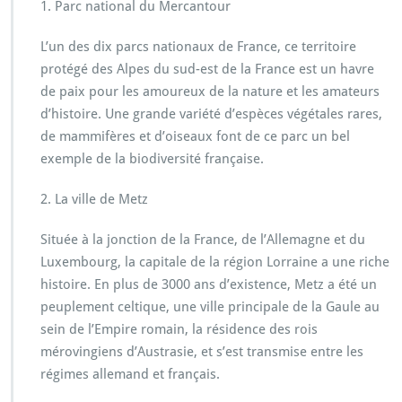
s
1. Parc national du Mercantour
i
t
L’un des dix parcs nationaux de France, ce territoire
e
protégé des Alpes du sud-est de la France est un havre
r
de paix pour les amoureux de la nature et les amateurs
e
n
d’histoire. Une grande variété d’espèces végétales rares,
F
de mammifères et d’oiseaux font de ce parc un bel
r
exemple de la biodiversité française.
a
n
2. La ville de Metz
c
e
a
Située à la jonction de la France, de l’Allemagne et du
v
Luxembourg, la capitale de la région Lorraine a une riche
a
histoire. En plus de 3000 ans d’existence, Metz a été un
n
peuplement celtique, une ville principale de la Gaule au
t
q
sein de l’Empire romain, la résidence des rois
u
mérovingiens d’Austrasie, et s’est transmise entre les
e
régimes allemand et français.
l
e