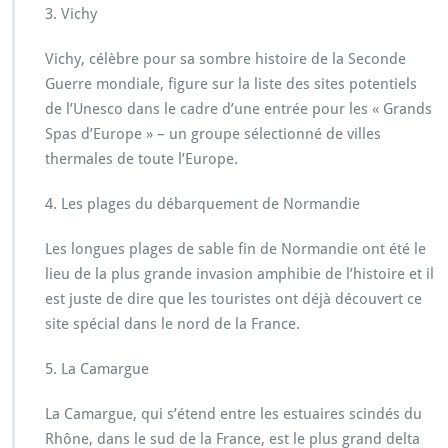
3. Vichy
m
o
n
Vichy, célèbre pour sa sombre histoire de la Seconde
d
Guerre mondiale, figure sur la liste des sites potentiels
e
de l’Unesco dans le cadre d’une entrée pour les « Grands
n
Spas d’Europe » – un groupe sélectionné de villes
e
l
thermales de toute l’Europe.
e
d
4. Les plages du débarquement de Normandie
é
c
Les longues plages de sable fin de Normandie ont été le
o
lieu de la plus grande invasion amphibie de l’histoire et il
u
v
est juste de dire que les touristes ont déjà découvert ce
r
site spécial dans le nord de la France.
e
5. La Camargue
La Camargue, qui s’étend entre les estuaires scindés du
Rhône, dans le sud de la France, est le plus grand delta